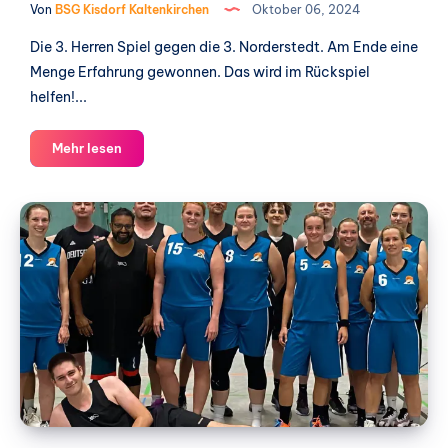
Von
BSG Kisdorf Kaltenkirchen
Oktober 06, 2024
Die 3. Herren Spiel gegen die 3. Norderstedt. Am Ende eine
Menge Erfahrung gewonnen. Das wird im Rückspiel
helfen!...
3.
Mehr lesen
Herren
vs.
Testspiel
3.
1.Damen
Norderstedt
vs.
3.
Herren