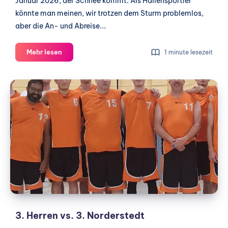
Januar 2026, der Schnee kommt. Als Hallensportler
könnte man meinen, wir trotzen dem Sturm problemlos,
aber die An- und Abreise...
Winterliches
Mehr lesen
1 minute lesezeit
Spektakel
3.
Herren
vs.
3.
Norderstedt
3. Herren vs. 3. Norderstedt