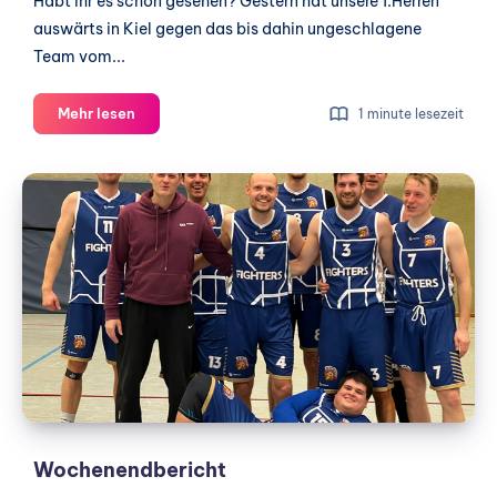
Habt ihr es schon gesehen? Gestern hat unsere 1.Herren
auswärts in Kiel gegen das bis dahin ungeschlagene
Team vom...
Kurz
Mehr lesen
1 minute lesezeit
vor
der
Wochenendbericht
Weihnachtspause
Wochenendbericht