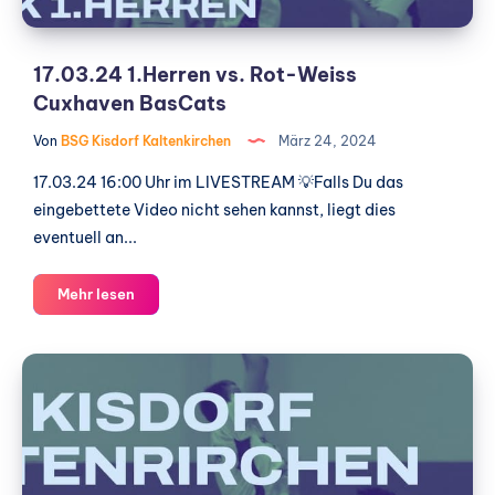
17.03.24 1.Herren vs. Rot-Weiss
Cuxhaven BasCats
Von
BSG Kisdorf Kaltenkirchen
März 24, 2024
17.03.24 16:00 Uhr im LIVESTREAM 💡Falls Du das
eingebettete Video nicht sehen kannst, liegt dies
eventuell an...
17.03.24
Mehr lesen
1.Herren
vs.
01.10.23
Rot-
1.Herren
Weiss
vs
Cuxhaven
BasCats
Itzehoe
Eagles