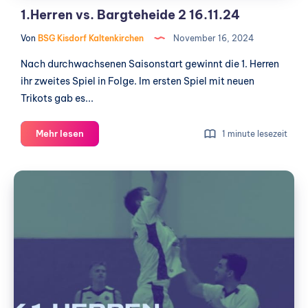
1.Herren vs. Bargteheide 2 16.11.24
Von
BSG Kisdorf Kaltenkirchen
November 16, 2024
Nach durchwachsenen Saisonstart gewinnt die 1. Herren
ihr zweites Spiel in Folge. Im ersten Spiel mit neuen
Trikots gab es...
1.Herren
Mehr lesen
1 minute lesezeit
vs.
Bargteheide
17.03.24
2
1.Herren
16.11.24
vs.
Rot-
Weiss
Cuxhaven
BasCats