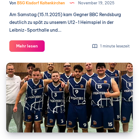
Von
BSG Kisdorf Kaltenkirchen
November 19, 2025
Am Samstag (15.11.2025) kam Gegner BBC Rendsburg
deutlich zu spät zu unserem U12-1 Heimspiel in der
Leibniz-Sporthalle und...
Wochenendbericht
Mehr lesen
1 minute lesezeit
1.Herren
vs.
Bargteheide
2
16.11.24