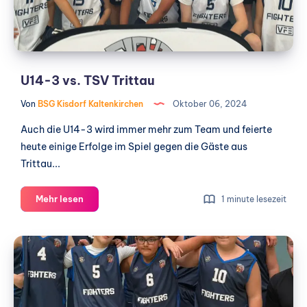
U14-3 vs. TSV Trittau
Von
BSG Kisdorf Kaltenkirchen
Oktober 06, 2024
Auch die U14-3 wird immer mehr zum Team und feierte
heute einige Erfolge im Spiel gegen die Gäste aus
Trittau...
U14-
Mehr lesen
1 minute lesezeit
3
vs.
U14-
TSV
2
Trittau
vs.
VfL