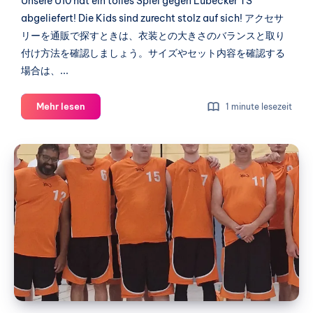
Unsere U10 hat ein tolles Spiel gegen Lübecker TS
abgeliefert! Die Kids sind zurecht stolz auf sich! アクセサ
リーを通販で探すときは、衣装との大きさのバランスと取り
付け方法を確認しましょう。サイズやセット内容を確認する
場合は、...
U10
Mehr lesen
1 minute lesezeit
vs.
Lübecker
3.
TS
Herren
vs.
3.
Norderstedt