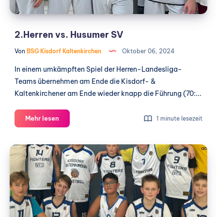
2.Herren vs. Husumer SV
Von
BSG Kisdorf Kaltenkirchen
Oktober 06, 2024
In einem umkämpften Spiel der Herren-Landesliga-
Teams übernehmen am Ende die Kisdorf- &
Kaltenkirchener am Ende wieder knapp die Führung (70:...
2.Herren
Mehr lesen
1 minute lesezeit
vs.
Husumer
U14-
SV
3
vs.
TSV
Trittau