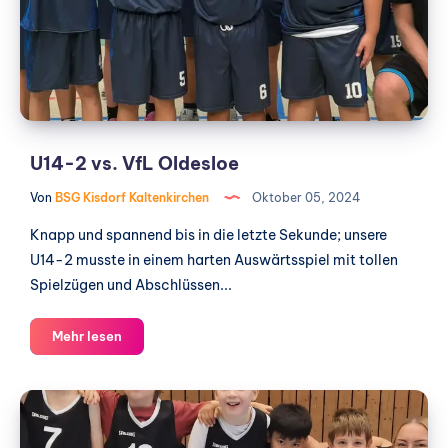
Oldesloe
U14-2 vs. VfL Oldesloe
Von
BSG Kisdorf Kaltenkirchen
Oktober 05, 2024
Knapp und spannend bis in die letzte Sekunde; unsere
U14-2 musste in einem harten Auswärtsspiel mit tollen
Spielzügen und Abschlüssen...
U14-
Mehr lesen
2
vs.
U10
VfL
vs.
Oldesloe